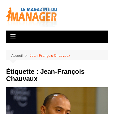
Aller
au
contenu
Accueil
Jean-François Chauvaux
Étiquette :
Jean-François
Chauvaux