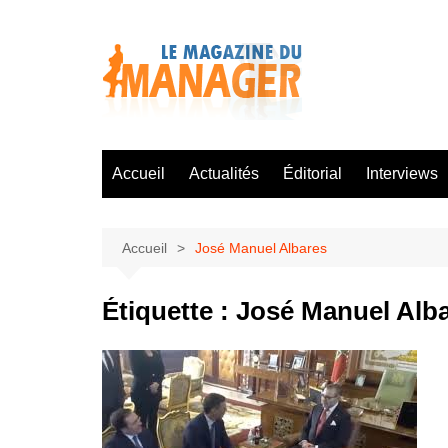
Aller
au
contenu
Accueil
Actualités
Éditorial
Interviews
Accueil
José Manuel Albares
Étiquette :
José Manuel Alb