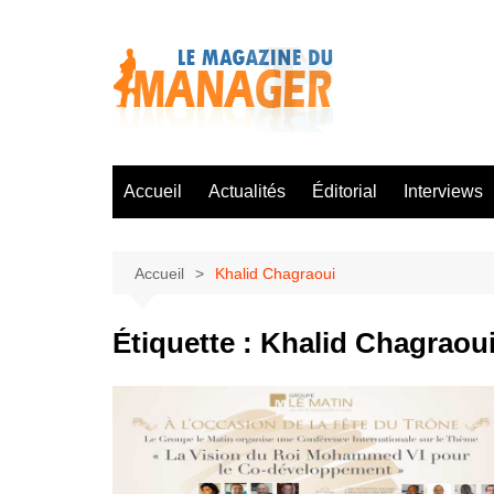
Aller
au
contenu
Accueil
Actualités
Éditorial
Interviews
Accueil
Khalid Chagraoui
Étiquette :
Khalid Chagraou