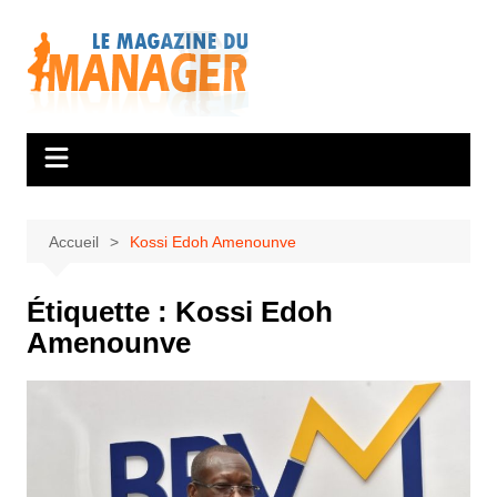
Aller
au
contenu
Accueil
Kossi Edoh Amenounve
Étiquette :
Kossi Edoh
Amenounve