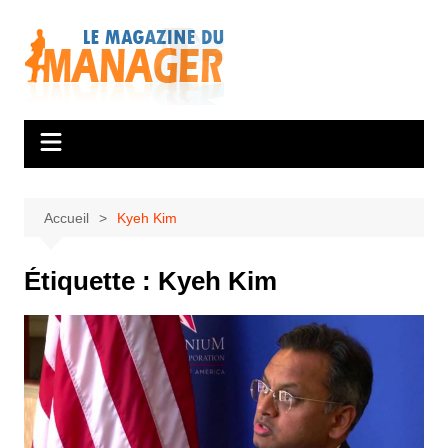
Aller
au
contenu
Accueil
Kyeh Kim
Étiquette :
Kyeh Kim