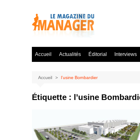
Aller
au
contenu
Accueil
Actualités
Éditorial
Interviews
Accueil
l’usine Bombardier
Étiquette :
l’usine Bombardi