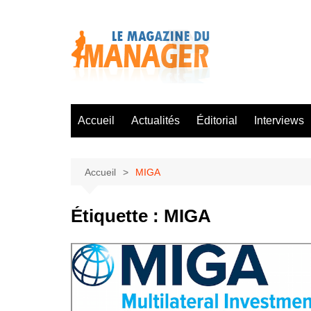
Aller
au
contenu
Accueil
Actualités
Éditorial
Interviews
Accueil
MIGA
Étiquette :
MIGA