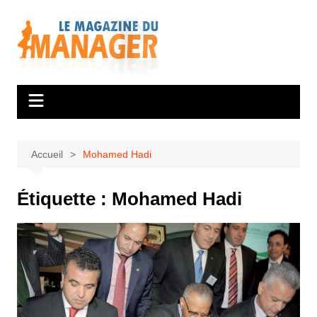
Aller
au
contenu
Accueil
Mohamed Hadi
Étiquette :
Mohamed Hadi