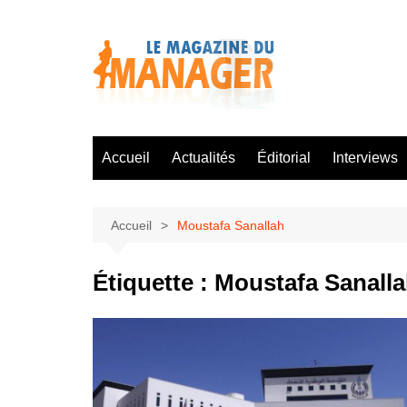
Aller
au
contenu
Accueil
Actualités
Éditorial
Interviews
Accueil
Moustafa Sanallah
Étiquette :
Moustafa Sanall