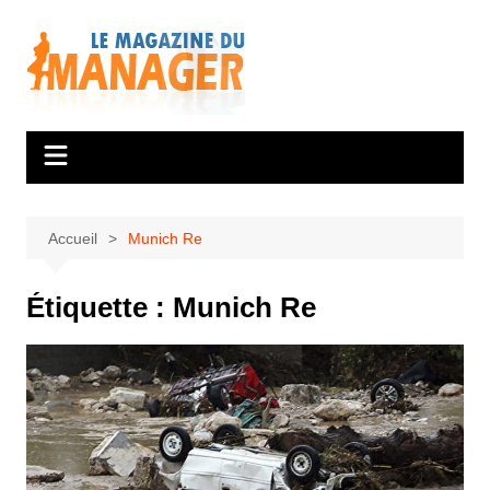
Aller
au
contenu
Accueil
Munich Re
Étiquette :
Munich Re