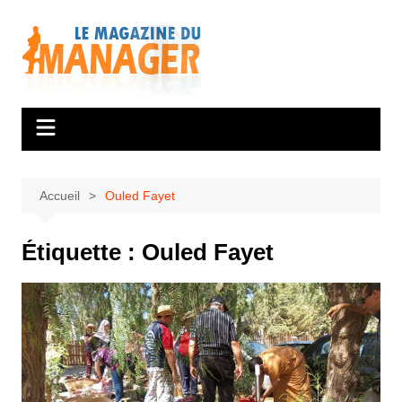
Aller
au
contenu
Accueil
Ouled Fayet
Étiquette :
Ouled Fayet