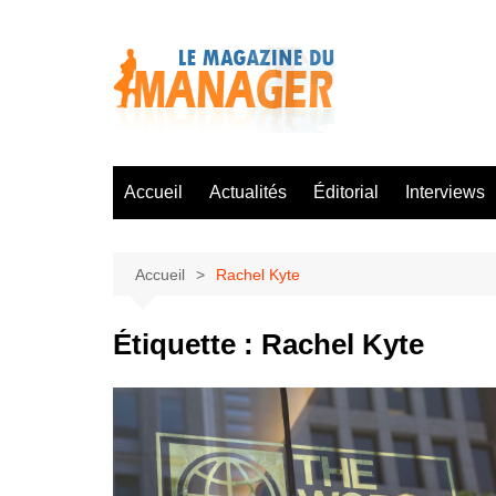
Aller
au
contenu
Accueil
Actualités
Éditorial
Interviews
Accueil
Rachel Kyte
Étiquette :
Rachel Kyte