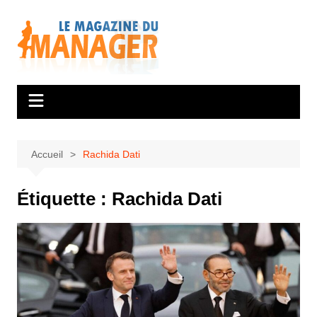
Aller
au
contenu
Accueil
Rachida Dati
Étiquette :
Rachida Dati