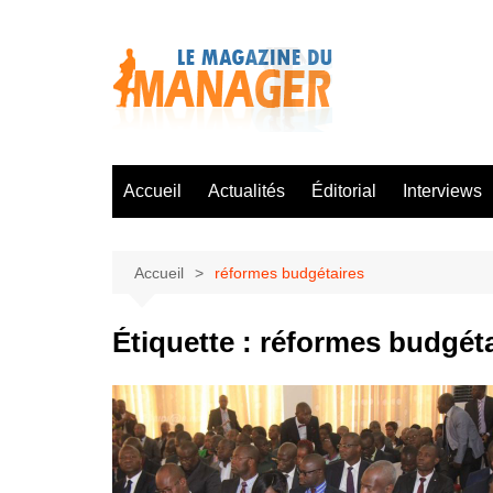
Aller
au
contenu
Accueil
Actualités
Éditorial
Interviews
Accueil
réformes budgétaires
Étiquette :
réformes budgéta