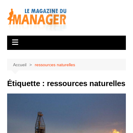
Aller
au
contenu
Accueil
ressources naturelles
Étiquette :
ressources naturelles