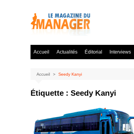
Aller
au
contenu
Accueil
Actualités
Éditorial
Interviews
Accueil
Seedy Kanyi
Étiquette :
Seedy Kanyi