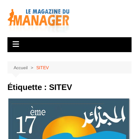
Aller
au
contenu
Accueil
SITEV
Étiquette :
SITEV