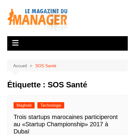
Aller
au
contenu
Accueil
SOS Santé
Étiquette :
SOS Santé
Maghreb
Technologie
Trois startups marocaines participeront
au «Startup Championship» 2017 à
Dubaï