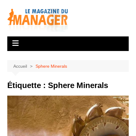
Aller
au
contenu
Accueil
Sphere Minerals
Étiquette :
Sphere Minerals