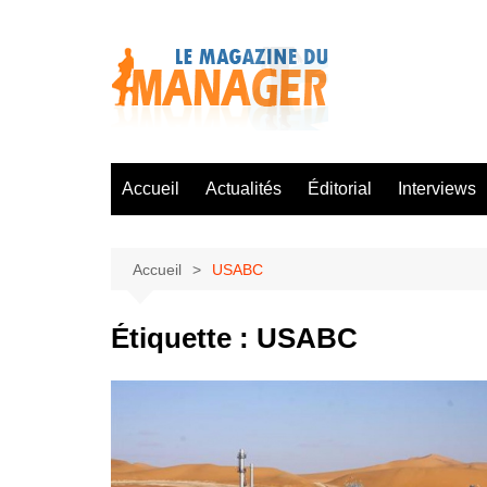
Aller
au
contenu
Accueil
Actualités
Éditorial
Interviews
Accueil
USABC
Étiquette :
USABC