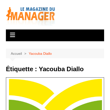
Aller
au
contenu
Accueil
Yacouba Diallo
Étiquette :
Yacouba Diallo