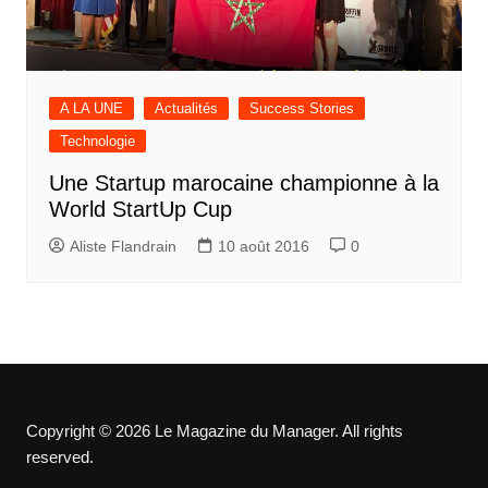
A LA UNE
Actualités
Success Stories
Technologie
Une Startup marocaine championne à la
World StartUp Cup
Aliste Flandrain
10 août 2016
0
Copyright © 2026 Le Magazine du Manager. All rights
reserved.