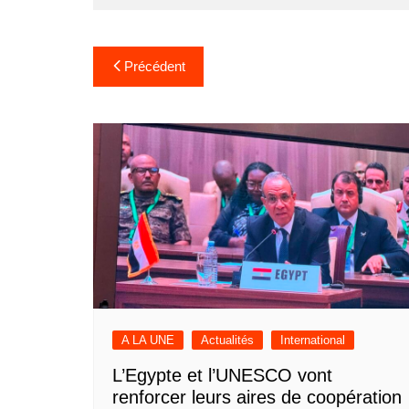
Navigation
Précédent
de
l’article
A LA UNE
Actualités
International
L’Egypte et l’UNESCO vont
renforcer leurs aires de coopération