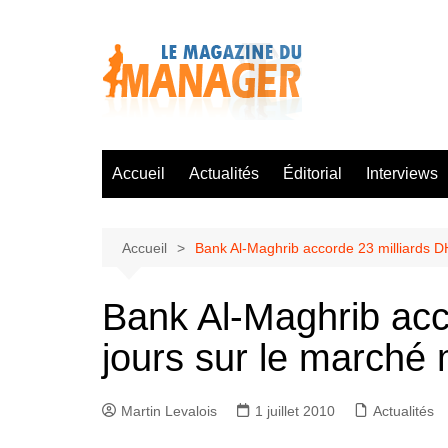
Aller
au
contenu
Accueil
Actualités
Éditorial
Interviews
Accueil
Bank Al-Maghrib accorde 23 milliards DH
Bank Al-Maghrib acco
jours sur le marché 
Martin Levalois
1 juillet 2010
Actualités