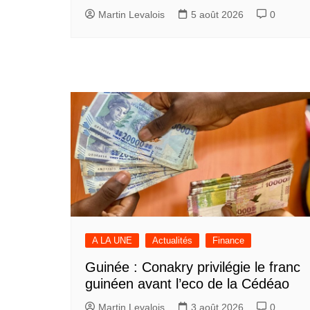
Martin Levalois
5 août 2026
0
A LA UNE
Actualités
Finance
Guinée : Conakry privilégie le franc
guinéen avant l’eco de la Cédéao
Martin Levalois
3 août 2026
0