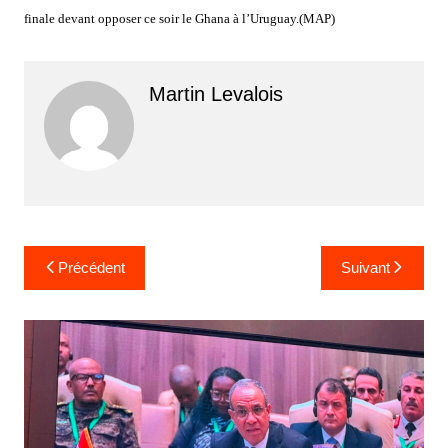
finale devant opposer ce soir le Ghana à l’Uruguay.(MAP)
Martin Levalois
Navigation
Précédent
Suivant
de
l’article