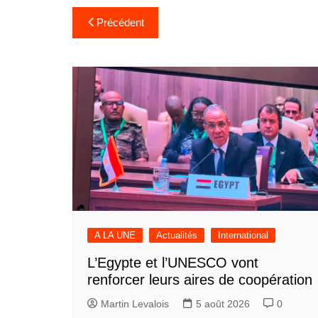
Navigation
Précédent
de
l’article
A LA UNE
Actualités
International
L’Egypte et l’UNESCO vont
renforcer leurs aires de coopération
Martin Levalois
5 août 2026
0