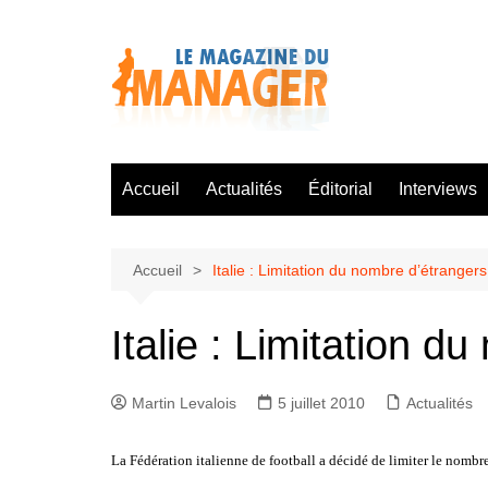
Aller
au
contenu
Accueil
Actualités
Éditorial
Interviews
Accueil
Italie : Limitation du nombre d’étranger
Italie : Limitation d
Martin Levalois
5 juillet 2010
Actualités
La Fédération italienne de football a décidé de limiter le nomb