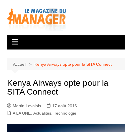
Aller
au
contenu
Accueil
Kenya Airways opte pour la SITA Connect
Kenya Airways opte pour la
SITA Connect
Martin Levalois
17 août 2016
A LA UNE
,
Actualités
,
Technologie