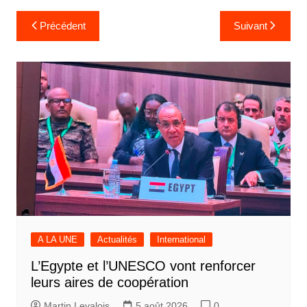
Navigation
Précédent
Suivant
de
l’article
A LA UNE
Actualités
International
L’Egypte et l’UNESCO vont renforcer
leurs aires de coopération
Martin Levalois
5 août 2026
0