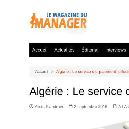
Aller
au
contenu
Accueil
Actualités
Éditorial
Interviews
Accueil
Algérie : Le service d’e-paiement, effec
Algérie : Le service
Aliste Flandrain
2 septembre 2016
A LA