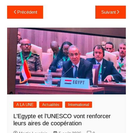
Navigation
Précédent
Suivant
de
l’article
A LA UNE
Actualités
International
L’Egypte et l’UNESCO vont renforcer
leurs aires de coopération