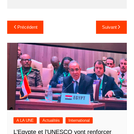
Navigation
Précédent
Suivant
de
l’article
A LA UNE
Actualités
International
L’Egypte et l’UNESCO vont renforcer