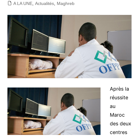
A LA UNE
,
Actualités
,
Maghreb
Après la
réussite
au
Maroc
des deux
centres