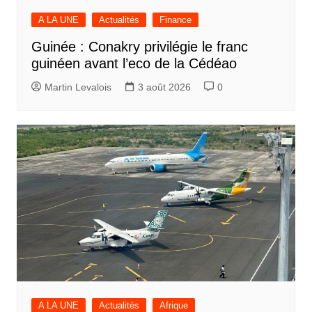
A LA UNE
Actualités
Finance
Guinée : Conakry privilégie le franc
guinéen avant l’eco de la Cédéao
Martin Levalois
3 août 2026
0
A LA UNE
Actualités
Afrique