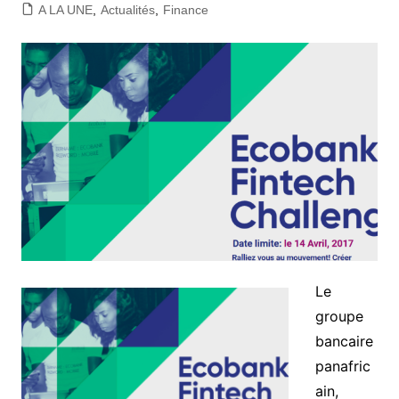
A LA UNE
,
Actualités
,
Finance
Le
groupe
bancaire
panafric
ain,