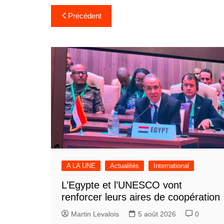
Navigation
Précédent
de
l’article
A LA UNE
Actualités
International
L’Egypte et l’UNESCO vont
renforcer leurs aires de coopération
Martin Levalois
5 août 2026
0