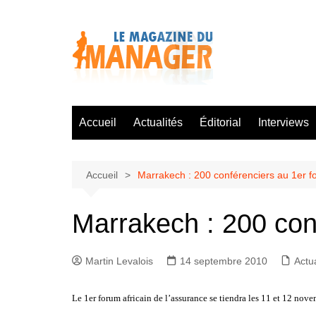
Aller
au
contenu
Accueil
Actualités
Éditorial
Interviews
Accueil
Marrakech : 200 conférenciers au 1er fo
Marrakech : 200 conf
Martin Levalois
14 septembre 2010
Actua
Le 1er forum africain de l’assurance se tiendra les 11 et 12 nov