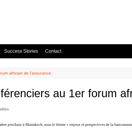
Success Stories
Contact
rum africain de l’assurance
érenciers au 1er forum afr
lités
embre prochain à Marrakech, sous le thème « enjeux et perspectives de la bancassura