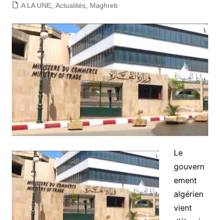
A LA UNE
,
Actualités
,
Maghreb
Le
gouvern
ement
algérien
vient