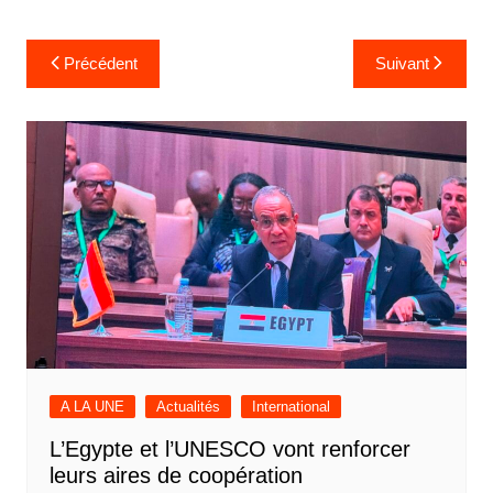
Navigation
Précédent
Suivant
de
l’article
A LA UNE
Actualités
International
L’Egypte et l’UNESCO vont renforcer
leurs aires de coopération