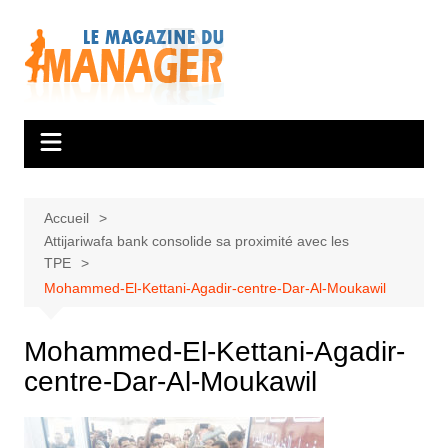
Aller
au
contenu
Accueil
Attijariwafa bank consolide sa proximité avec les
TPE
Mohammed-El-Kettani-Agadir-centre-Dar-Al-Moukawil
Mohammed-El-Kettani-Agadir-
centre-Dar-Al-Moukawil