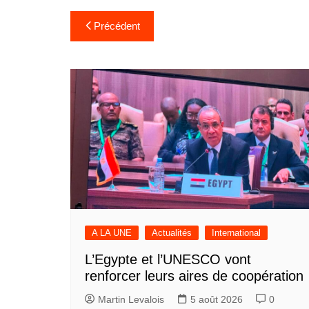
Navigation
Précédent
de
l’article
A LA UNE
Actualités
International
L’Egypte et l’UNESCO vont
renforcer leurs aires de coopération
Martin Levalois
5 août 2026
0