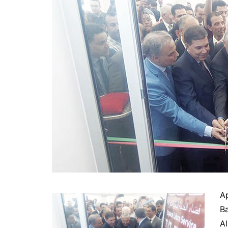
Ap
Ba
Al