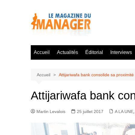
Aller
au
contenu
Accueil
Actualités
Éditorial
Interviews
Accueil
Attijariwafa bank consolide sa proximit
Attijariwafa bank co
Martin Levalois
25 juillet 2017
A LA UNE
,