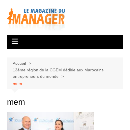
Aller
au
contenu
Accueil
13ème région de la CGEM dédiée aux Marocains
entrepreneurs du monde
mem
mem