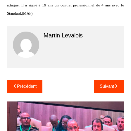
attaque. Il a signé à 19 ans un contrat professionnel de 4 ans avec le
Standard.(MAP)
Martin Levalois
Navigation
Précédent
Suivant
de
l’article