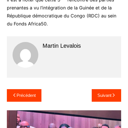
prenantes a vu l’intégration de la Guinée et de la
République démocratique du Congo (RDC) au sein
du Fonds Africa50.
Martin Levalois
Navigation
Précédent
Suivant
de
l’article