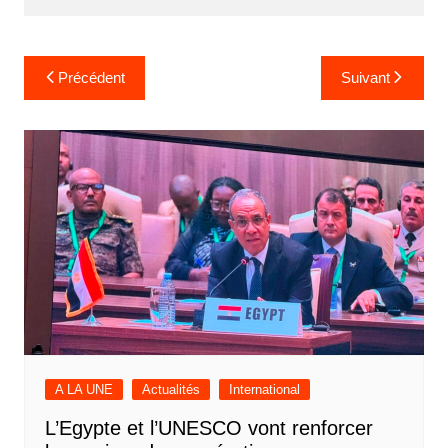
Navigation
Précédent
Suivant
de
l’article
A LA UNE
Actualités
International
L’Egypte et l’UNESCO vont renforcer