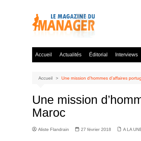
Aller
au
contenu
Accueil
Actualités
Éditorial
Interviews
Accueil
Une mission d’hommes d’affaires portu
Une mission d’homme
Maroc
Aliste Flandrain
27 février 2018
A LA UN