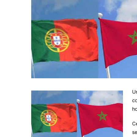
Un
co
ho
Ce
se