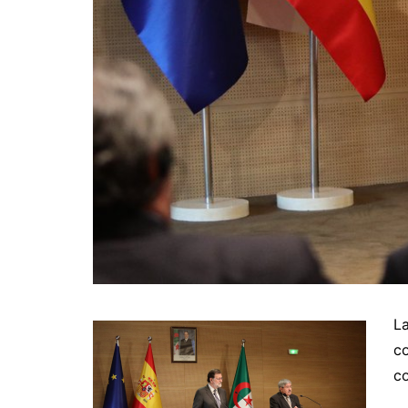
La
co
c