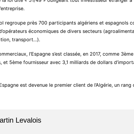
 la loi dite « 51/49 » obligeant tout investisseur étranger à
’entreprise.
agnol regroupe près 700 participants algériens et espagnol
et d’opérateurs économiques de divers secteurs (agroalimenta
tion, transport…).
ommerciaux, l’Espagne s’est classée, en 2017, comme 3ème c
s, et 5ème fournisseur avec 3,1 milliards de dollars d’impor
spagne est devenue le premier client de l’Algérie, un rang qu
artin Levalois