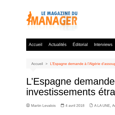
Aller
au
contenu
Accueil
Actualités
Éditorial
Interviews
Accueil
L’Espagne demande à l’Algérie d’assoup
L’Espagne demande à
investissements étr
Martin Levalois
4 avril 2018
A LA UNE
,
A