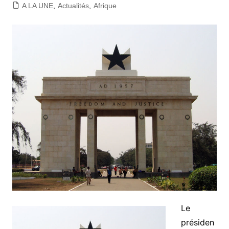
A LA UNE
,
Actualités
,
Afrique
Le
présiden