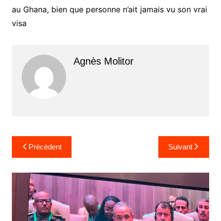
au Ghana, bien que personne n’ait jamais vu son vrai
visa
Agnès Molitor
Navigation
Précédent
Suivant
de
l’article