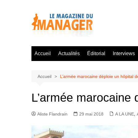
Aller
au
contenu
Accueil
Actualités
Éditorial
Interviews
Accueil
L’armée marocaine déploie un hôpital
L’armée marocaine 
Aliste Flandrain
29 mai 2018
A LA UNE
,