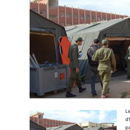
L
d’
pa