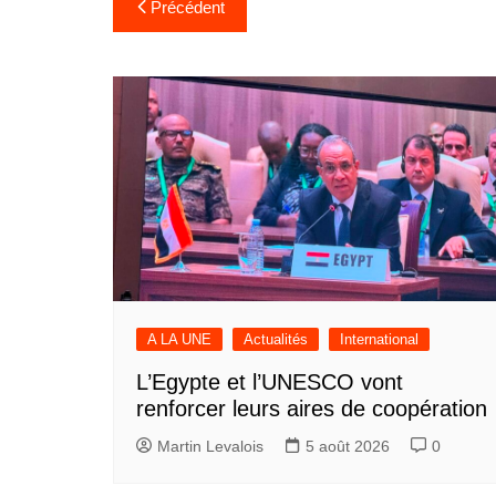
Navigation
Précédent
de
l’article
A LA UNE
Actualités
International
L’Egypte et l’UNESCO vont
renforcer leurs aires de coopération
Martin Levalois
5 août 2026
0