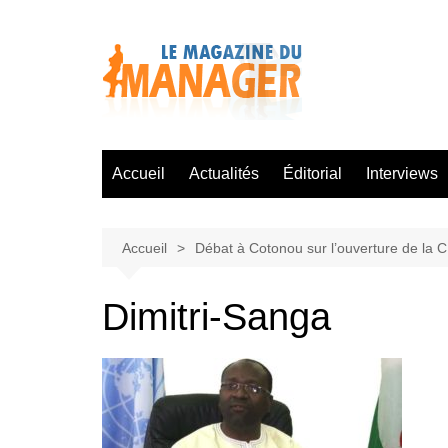
Aller
au
contenu
Accueil
Actualités
Éditorial
Interviews
Accueil
Débat à Cotonou sur l’ouverture de la 
Dimitri-Sanga