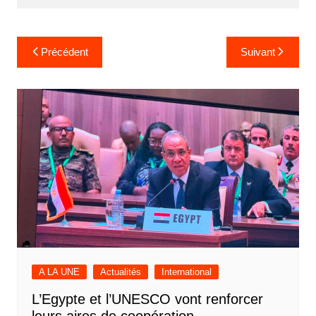
Navigation
Précédent
Suivant
de
l’article
A LA UNE
Actualités
International
L’Egypte et l’UNESCO vont renforcer