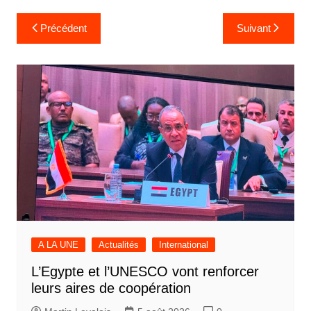
Navigation
Précédent
Suivant
de
l’article
A LA UNE
Actualités
International
L’Egypte et l’UNESCO vont renforcer
leurs aires de coopération