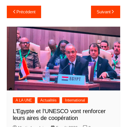
Navigation
Précédent
Suivant
de
l’article
A LA UNE
Actualités
International
L’Egypte et l’UNESCO vont renforcer
leurs aires de coopération