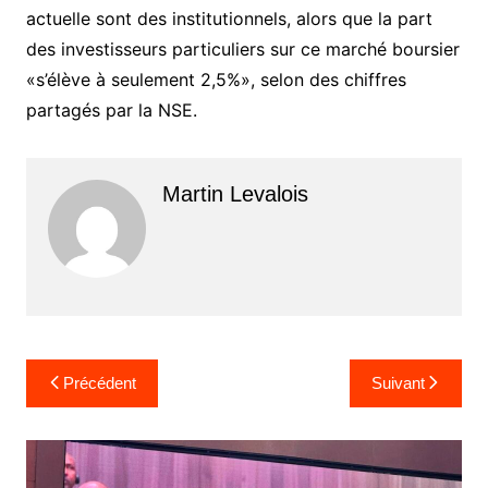
actuelle sont des institutionnels, alors que la part
des investisseurs particuliers sur ce marché boursier
«s’élève à seulement 2,5%», selon des chiffres
partagés par la NSE.
Martin Levalois
Navigation
Précédent
Suivant
de
l’article