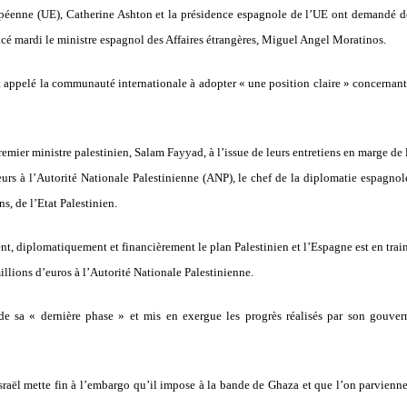
péenne (UE), Catherine Ashton et la présidence espagnole de l’UE ont demandé des
ncé mardi le ministre espagnol des Affaires étrangères, Miguel Angel Moratinos.
 appelé la communauté internationale à adopter « une position claire » concernant les
emier ministre palestinien, Salam Fayyad, à l’issue de leurs entretiens en marge de
urs à l’Autorité Nationale Palestinienne (ANP), le chef de la diplomatie espagno
s, de l’Etat Palestinien.
, diplomatiquement et financièrement le plan Palestinien et l’Espagne est en train d
llions d’euros à l’Autorité Nationale Palestinienne.
e sa « dernière phase » et mis en exergue les progrès réalisés par son gouver
’Israël mette fin à l’embargo qu’il impose à la bande de Ghaza et que l’on parvienne 