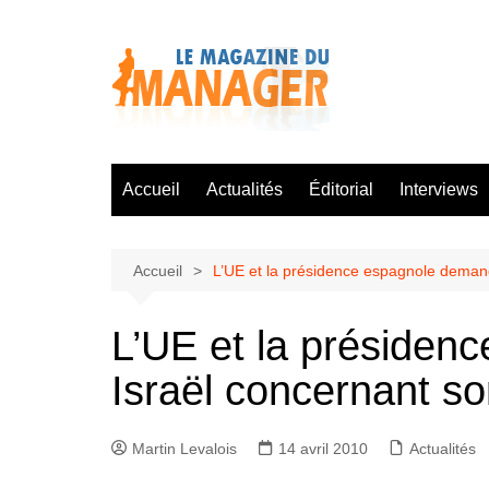
Aller
au
contenu
Accueil
Actualités
Éditorial
Interviews
Accueil
L’UE et la présidence espagnole demande
L’UE et la présidenc
Israël concernant so
Martin Levalois
14 avril 2010
Actualités