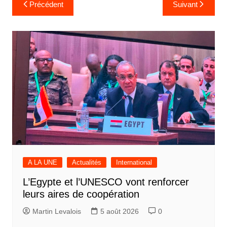
Navigation
Précédent
Suivant
de
l’article
A LA UNE
Actualités
International
L’Egypte et l’UNESCO vont renforcer
leurs aires de coopération
Martin Levalois
5 août 2026
0